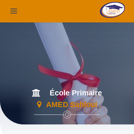
École Primaire
AMED Sahloul