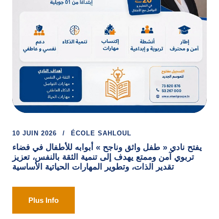
10 JUIN 2026
ÉCOLE SAHLOUL
يفتح نادي « طفل واثق وناجح » أبوابه للأطفال في فضاء
تربوي آمن وممتع يهدف إلى تنمية الثقة بالنفس، تعزيز
تقدير الذات، وتطوير المهارات الحياتية الأساسية
Plus Info